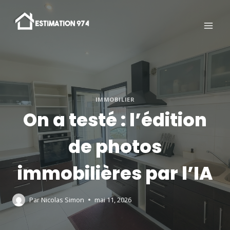
Aller
au
contenu
IMMOBILIER
On a testé : l’édition
de photos
immobilières par l’IA
Par
Nicolas Simon
mai 11, 2026